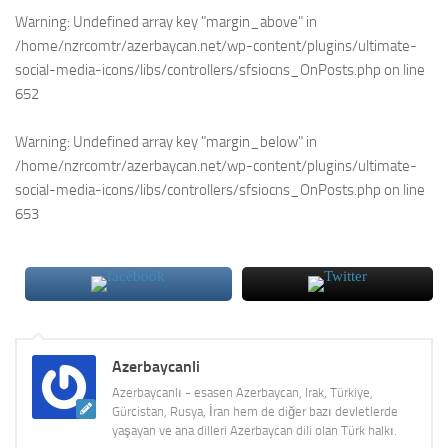
Warning
: Undefined array key "margin_above" in
/home/nzrcomtr/azerbaycan.net/wp-content/plugins/ultimate-
social-media-icons/libs/controllers/sfsiocns_OnPosts.php
on line
652
Warning
: Undefined array key "margin_below" in
/home/nzrcomtr/azerbaycan.net/wp-content/plugins/ultimate-
social-media-icons/libs/controllers/sfsiocns_OnPosts.php
on line
653
Azerbaycanli
Azerbaycanlı - esasen Azerbaycan, Irak, Türkiye,
Gürcistan, Rusya, İran hem de diğer bazı devletlerde
yaşayan ve ana dilleri Azerbaycan dili olan Türk halkı.