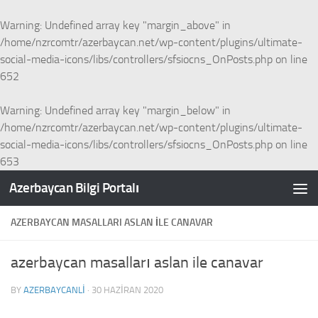
Skip to content
Warning
: Undefined array key "margin_above" in
/home/nzrcomtr/azerbaycan.net/wp-content/plugins/ultimate-
social-media-icons/libs/controllers/sfsiocns_OnPosts.php
on line
652
Warning
: Undefined array key "margin_below" in
/home/nzrcomtr/azerbaycan.net/wp-content/plugins/ultimate-
social-media-icons/libs/controllers/sfsiocns_OnPosts.php
on line
653
Azerbaycan Bilgi Portalı
AZERBAYCAN MASALLARI ASLAN ILE CANAVAR
azerbaycan masalları aslan ile canavar
BY
AZERBAYCANLI
·
30 HAZIRAN 2020