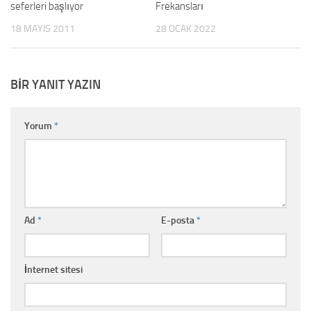
seferleri başlıyor
Frekansları
18 MAYIS 2011
28 OCAK 2022
BIR YANIT YAZIN
Yorum
*
Ad
*
E-posta
*
İnternet sitesi