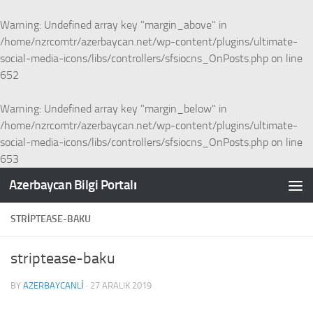
Skip to content
Warning
: Undefined array key "margin_above" in
/home/nzrcomtr/azerbaycan.net/wp-content/plugins/ultimate-
social-media-icons/libs/controllers/sfsiocns_OnPosts.php
on line
652
Warning
: Undefined array key "margin_below" in
/home/nzrcomtr/azerbaycan.net/wp-content/plugins/ultimate-
social-media-icons/libs/controllers/sfsiocns_OnPosts.php
on line
653
Azerbaycan Bilgi Portalı
STRIPTEASE-BAKU
striptease-baku
BY
AZERBAYCANLI
·
27 ARALIK 2019