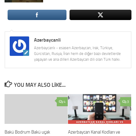
Azerbaycanli
Azerbaycanlı - esasen Azerbaycan, Irak, Türkiye,
Gürcistan, Rusya, İran hem de diğer bazı devletlerde
yaşayan ve ana dilleri Azerbaycan dili olan Türk halkı.
YOU MAY ALSO LIKE...
4
3
Bakü Bodrum Bakü uçak
Azerbaycan Kanal Kodları ve