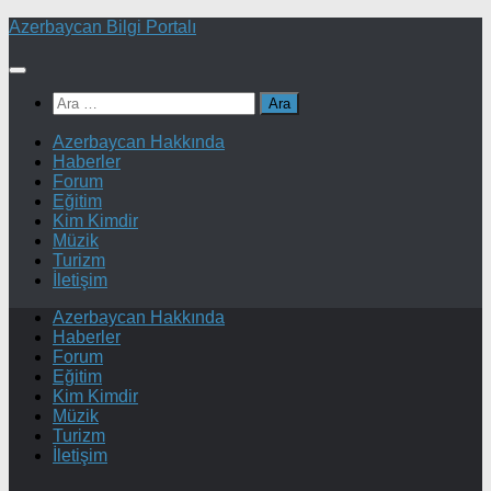
Skip
Azerbaycan Bilgi Portalı
to
content
Arama:
Azerbaycan Hakkında
Haberler
Forum
Eğitim
Kim Kimdir
Müzik
Turizm
İletişim
Azerbaycan Hakkında
Haberler
Forum
Eğitim
Kim Kimdir
Müzik
Turizm
İletişim