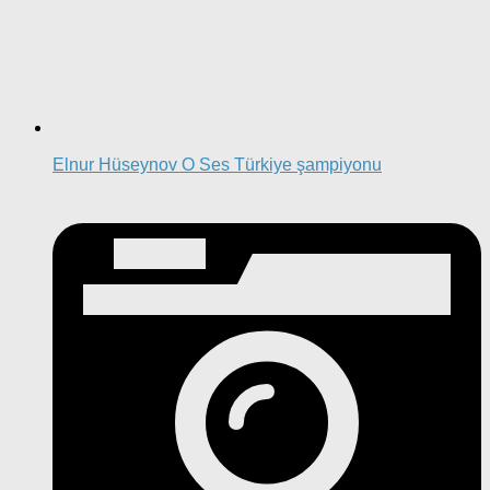
Elnur Hüseynov O Ses Türkiye şampiyonu