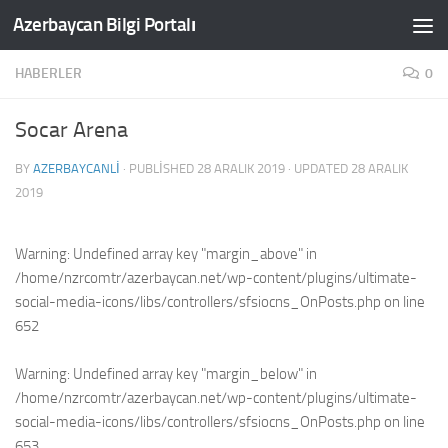
Azerbaycan Bilgi Portalı
Skip to content
HABERLER
0
Socar Arena
BY
AZERBAYCANLI
· PUBLISHED
28 ARALIK 2019
· UPDATED
28 ARALIK
2019
Warning
: Undefined array key "margin_above" in
/home/nzrcomtr/azerbaycan.net/wp-content/plugins/ultimate-
social-media-icons/libs/controllers/sfsiocns_OnPosts.php
on line
652
Warning
: Undefined array key "margin_below" in
/home/nzrcomtr/azerbaycan.net/wp-content/plugins/ultimate-
social-media-icons/libs/controllers/sfsiocns_OnPosts.php
on line
653