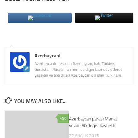
Azerbaycanli
Azerbaycanlı - esasen Azerbaycan, Irak, Türkiye,
Gürcistan, Rusya, İran hem de diğer bazı devletlerde
yaşayan ve ana dilleri Azerbaycan dili olan Türk halkı.
YOU MAY ALSO LIKE...
0
Azerbaycan parası Manat
0
yüzde 50 değer kaybetti
22 ARALIK 2015