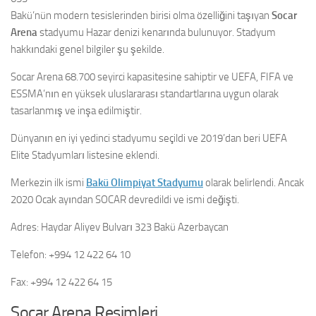
Bakü’nün modern tesislerinden birisi olma özelliğini taşıyan
Socar
Arena
stadyumu Hazar denizi kenarında bulunuyor. Stadyum
hakkındaki genel bilgiler şu şekilde.
Socar Arena 68.700 seyirci kapasitesine sahiptir ve UEFA, FIFA ve
ESSMA’nın en yüksek uluslararası standartlarına uygun olarak
tasarlanmış ve inşa edilmiştir.
Dünyanın en iyi yedinci stadyumu seçildi ve 2019’dan beri UEFA
Elite Stadyumları listesine eklendi.
Merkezin ilk ismi
Bakü Olimpiyat Stadyumu
olarak belirlendi. Ancak
2020 Ocak ayından SOCAR devredildi ve ismi değişti.
Adres: Haydar Aliyev Bulvarı 323 Bakü Azerbaycan
Telefon: +994 12 422 64 10
Fax: +994 12 422 64 15
Socar Arena Resimleri