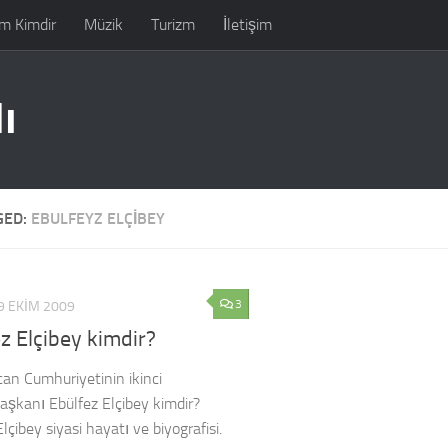
m Kimdir
Müzik
Turizm
İletişim
ı
GED:
EBULFEYZ ELÇIBEY
3
9 EKIM 2009
z Elçibey kimdir?
an Cumhuriyetinin ikinci
şkanı Ebülfez Elçibey kimdir?
lçibey siyasi hayatı ve biyografisi.