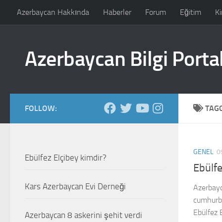
Azerbaycan Hakkında
Haberler
Forum
Eğitim
Ki
Skip to content
Azerbaycan Bilgi Portal
FOLLOW:
TAG
GENEL
0
Ebülfez Elçibey kimdir?
Ebülfe
Kars Azerbaycan Evi Derneği
Azerbayc
cumhurba
Ebülfez E
Azerbaycan 8 askerini şehit verdi