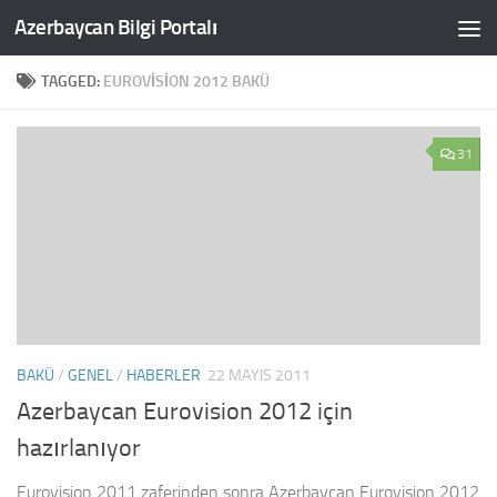
Azerbaycan Bilgi Portalı
Skip to content
TAGGED:
EUROVISION 2012 BAKÜ
31
BAKÜ
/
GENEL
/
HABERLER
22 MAYIS 2011
Azerbaycan Eurovision 2012 için
hazırlanıyor
Eurovision 2011 zaferinden sonra Azerbaycan Eurovision 2012