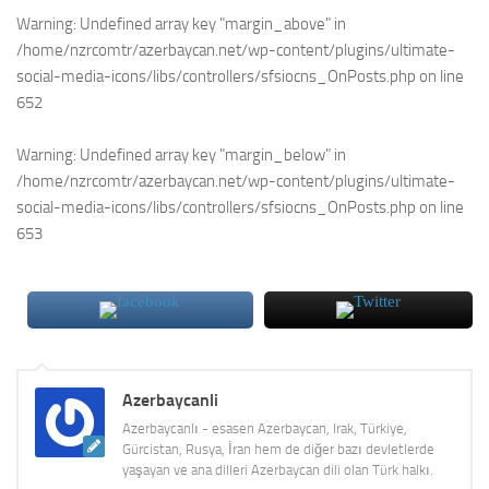
Warning
: Undefined array key "margin_above" in
/home/nzrcomtr/azerbaycan.net/wp-content/plugins/ultimate-
social-media-icons/libs/controllers/sfsiocns_OnPosts.php
on line
652
Warning
: Undefined array key "margin_below" in
/home/nzrcomtr/azerbaycan.net/wp-content/plugins/ultimate-
social-media-icons/libs/controllers/sfsiocns_OnPosts.php
on line
653
Azerbaycanli
Azerbaycanlı - esasen Azerbaycan, Irak, Türkiye,
Gürcistan, Rusya, İran hem de diğer bazı devletlerde
yaşayan ve ana dilleri Azerbaycan dili olan Türk halkı.