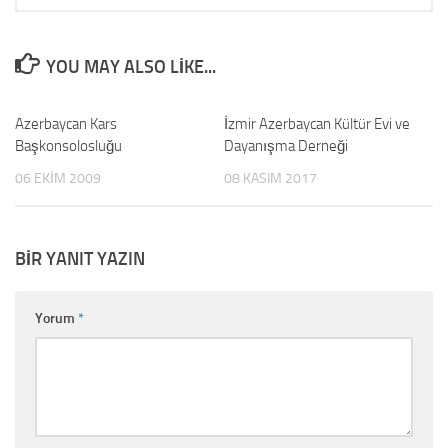
YOU MAY ALSO LIKE...
Azerbaycan Kars
6
İzmir Azerbaycan Kültür Evi ve
2
Başkonsolosluğu
Dayanışma Derneği
06 EKIM 2009
08 KASIM 2017
BIR YANIT YAZIN
Yorum
*