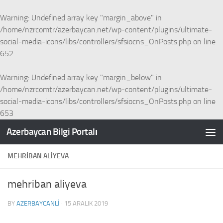
Skip to content
Warning
: Undefined array key "margin_above" in
/home/nzrcomtr/azerbaycan.net/wp-content/plugins/ultimate-
social-media-icons/libs/controllers/sfsiocns_OnPosts.php
on line
652
Warning
: Undefined array key "margin_below" in
/home/nzrcomtr/azerbaycan.net/wp-content/plugins/ultimate-
social-media-icons/libs/controllers/sfsiocns_OnPosts.php
on line
653
Azerbaycan Bilgi Portalı
MEHRIBAN ALIYEVA
mehriban aliyeva
BY
AZERBAYCANLI
·
15 ARALIK 2019